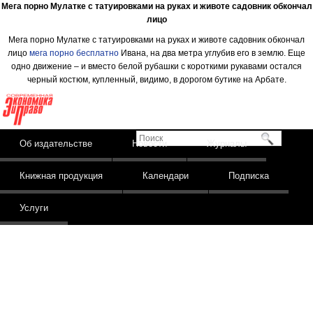
Мега порно Мулатке с татуировками на руках и животе садовник обкончал
лицо
Мега порно Мулатке с татуировками на руках и животе садовник обкончал
лицо
мега порно бесплатно
Ивана, на два метра углубив его в землю. Еще
одно движение – и вместо белой рубашки с короткими рукавами остался
черный костюм, купленный, видимо, в дорогом бутике на Арбате.
Издательство
Современная
экономика и право
Поиск
Skip to content
Об издательстве
Новости
Журналы
Main menu
Книжная продукция
Календари
Подписка
Услуги