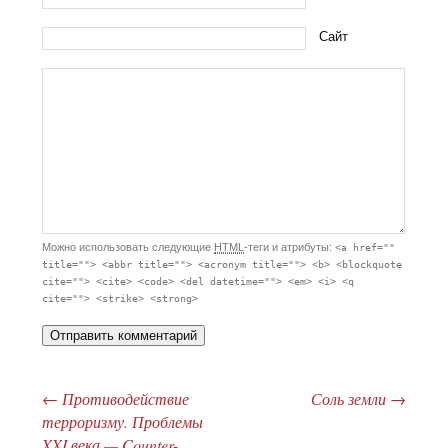
Сайт
Можно использовать следующие
HTML
-теги и атрибуты:
<a href=""
title=""> <abbr title=""> <acronym title=""> <b> <blockquote
cite=""> <cite> <code> <del datetime=""> <em> <i> <q
cite=""> <strike> <strong>
←
Противодействие
Соль земли
→
Post navigation
терроризму. Проблемы
XXI века — Counter-