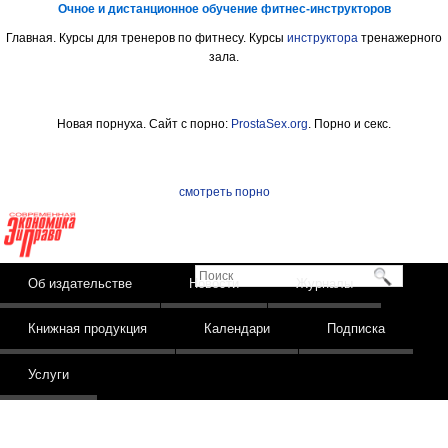
Очное и дистанционное обучение фитнес-инструкторов
Главная. Курсы для тренеров по фитнесу. Курсы
инструктора
тренажерного
зала.
Новая порнуха. Сайт с порно:
ProstaSex.org
. Порно и секс.
смотреть порно
Издательство
Современная
экономика и право
Поиск
Skip to content
Об издательстве
Новости
Журналы
Main menu
Книжная продукция
Календари
Подписка
Услуги