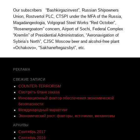
Our subscribers ­ “Bashkirgazinvest”, Russian Shipowners
Union, Rostvertol PLC, CTSPI under the MFA of the Russia,
Magadangeologia, Volgograd Steel Works “Red October”,
“Rosenergoatom” concern, Airport of Sochi, Federal Complex
“Kremlin” of Presidential Administration, “Aeronavigation of
Sybiria’s North”, CJSC Moscow beer and alcohol-free plant
«Ochakovo», “Sakhaneftegazsbyt”, etc.
РЕКЛАМА
СВЕЖИЕ ЗАПИСИ
COUNTER-TERRORISM
Смотреть бланк заказа
Инновационный фактор обеспечения экономической
безопасности
Международный маркетинг
Экономический рост: факторы, источники, механизмы
АРХИВЫ
Сентябрь 2017
Сентябрь 2016