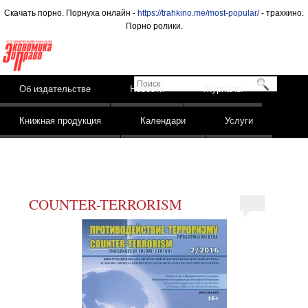
Скачать порно. Порнуха онлайн -
https://trahkino.me/most-popular/
- трахкино.
Порно ролики.
Издательство
Современная
экономика и право
Поиск
Skip to content
Об издательстве
Новости
Журналы
Main menu
Книжная продукция
Календари
Услуги
COUNTER-TERRORISM