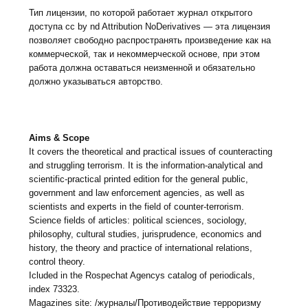
Тип лицензии, по которой работает журнал открытого
доступа cc by nd Attribution NoDerivatives — эта лицензия
позволяет свободно распространять произведение как на
коммерческой, так и некоммерческой основе, при этом
работа должна оставаться неизменной и обязательно
должно указываться авторство.
Aims & Scope
It covers the theoretical and practical issues of counteracting
and struggling terrorism. It is the information-analytical and
scientific-practical printed edition for the general public,
government and law enforcement agencies, as well as
scientists and experts in the field of counter-terrorism.
Science fields of articles: political sciences, sociology,
philosophy, cultural studies, jurisprudence, economics and
history, the theory and practice of international relations,
control theory.
Icluded in the Rospechat Agencys catalog of periodicals,
index 73323.
Magazines site: /журналы/Противодействие терроризму