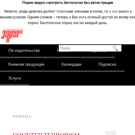
Порно видео смотреть бесплатно без регистрации
Любите, когда девочек долбят толстыми членами в попки, то «
xxx
анал» к
вашим услугам. Одним словом – теперь у Вас есть полный доступ ко всему ххх
порно. Бесплатное порно ххх на каждый день.
Издательство
Современная
экономика и право
Поиск
Skip to content
Об издательстве
Новости
Журналы
Main menu
Книжная продукция
Календари
Подписка
Услуги
JOURNALS
COUNTER-TERRORISM