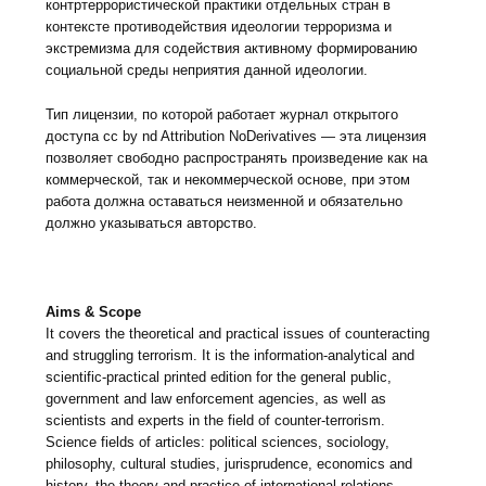
контртеррористической практики отдельных стран в
контексте противодействия идеологии терроризма и
экстремизма для содействия активному формированию
социальной среды неприятия данной идеологии.
Тип лицензии, по которой работает журнал открытого
доступа cc by nd Attribution NoDerivatives — эта лицензия
позволяет свободно распространять произведение как на
коммерческой, так и некоммерческой основе, при этом
работа должна оставаться неизменной и обязательно
должно указываться авторство.
Aims & Scope
It covers the theoretical and practical issues of counteracting
and struggling terrorism. It is the information-analytical and
scientific-practical printed edition for the general public,
government and law enforcement agencies, as well as
scientists and experts in the field of counter-terrorism.
Science fields of articles: political sciences, sociology,
philosophy, cultural studies, jurisprudence, economics and
history, the theory and practice of international relations,