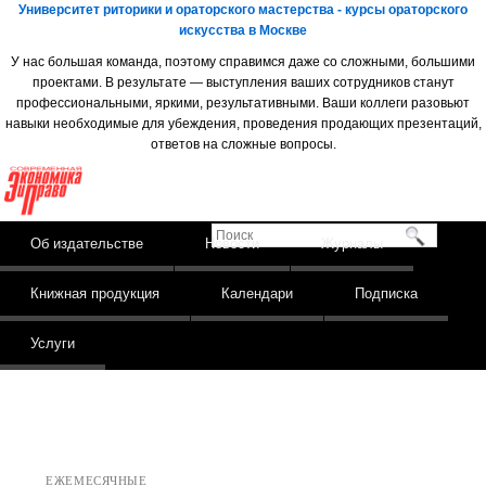
Университет риторики и ораторского мастерства - курсы ораторского
искусства в Москве
У нас большая команда, поэтому справимся даже со сложными, большими
проектами. В результате — выступления ваших сотрудников станут
профессиональными, яркими, результативными. Ваши коллеги разовьют
навыки необходимые для убеждения, проведения продающих презентаций,
ответов на сложные вопросы.
Издательство
Современная
экономика и право
Поиск
Skip to content
Об издательстве
Новости
Журналы
Main menu
Книжная продукция
Календари
Подписка
Услуги
ЕЖЕМЕСЯЧНЫЕ